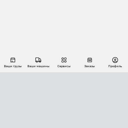
Ваши грузы
Ваши машины
Сервисы
Заказы
Профиль
АВТОМАТИЗАЦИЯ ПЕРЕВОЗОК
Площадки
Заказы
Торги
Тендеры
АТИ-Доки
GPS-мониторинг
АТИ Мессенджер
Цепочки грузов
API ATI.SU