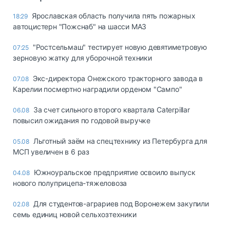
Ярославская область получила пять пожарных
18:29
автоцистерн "Пожснаб" на шасси МАЗ
"Ростсельмаш" тестирует новую девятиметровую
07:25
зерновую жатку для уборочной техники
Экс-директора Онежского тракторного завода в
07.08
Карелии посмертно наградили орденом "Сампо"
За счет сильного второго квартала Caterpillar
06.08
повысил ожидания по годовой выручке
Льготный заём на спецтехнику из Петербурга для
05.08
МСП увеличен в 6 раз
Южноуральское предприятие освоило выпуск
04.08
нового полуприцепа-тяжеловоза
Для студентов-аграриев под Воронежем закупили
02.08
семь единиц новой сельхозтехники