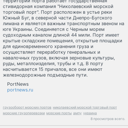
территории порта работает государственная
стивидорная компания "Николаевский морской
торговый порт". Порт расположен в устье реки
Южный Буг, в северной части Днепро-Бугского
лимана и является важным транспортным звеном на
юге Украины. Соединяется с Черным морем
судоходным каналом длиной 44 мили. Порт имеет
крытые складские помещения, открытые площадки
для единовременного хранения груза и
осуществляет переработку генеральных и
навалочных грузов, включая зерновые культуры,
руды, металлоизделия, трубы и т.д. В порту
насчитывается 15 причалов, все они имеют
железнодорожные подъездные пути.
PortNews
portnews.ru
грузооборот морских портов
николаевский морской торговый порт
морские грузоперевозки
морские порты
ампу
украина
8 просмотров всего.