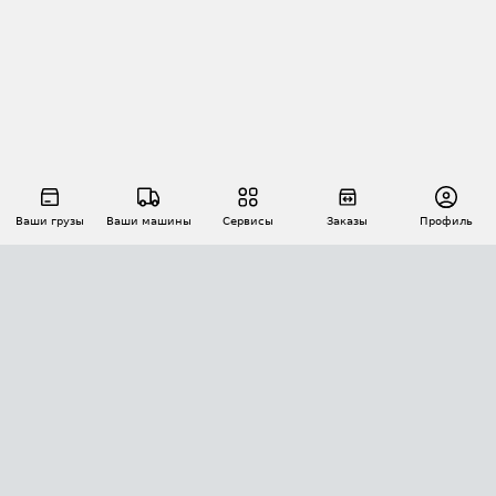
Ваши грузы
Ваши машины
Сервисы
Заказы
Профиль
АВТОМАТИЗАЦИЯ ПЕРЕВОЗОК
Площадки
Заказы
Торги
Тендеры
АТИ-Доки
GPS-мониторинг
АТИ Мессенджер
Цепочки грузов
API ATI.SU
ПОЛЕЗНОЕ