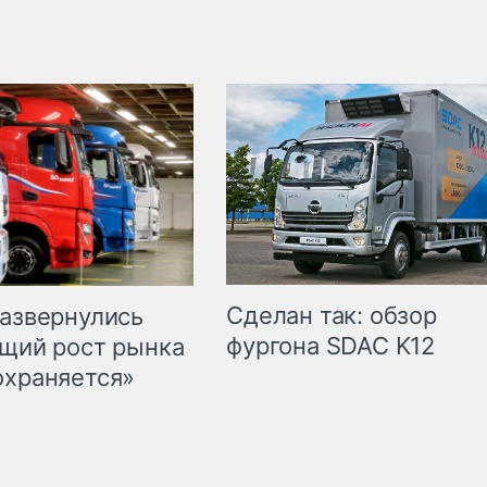
Сделан так: обзор
развернулись
фургона SDAC K12
бщий рост рынка
охраняется»