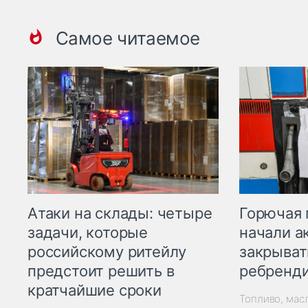
Самое читаемое
Горючая 
Атаки на склады: четыре
начали а
задачи, которые
закрыват
российскому ритейлу
ребренд
предстоит решить в
кратчайшие сроки
Топливо, мас