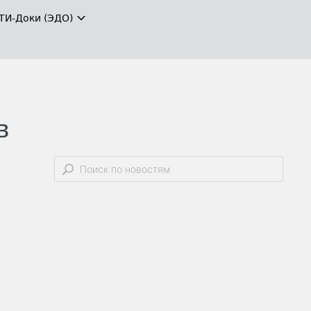
ТИ-Доки (ЭДО)
в