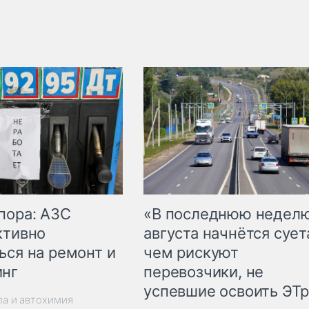
пора: АЗС
«В последнюю недел
ктивно
августа начнётся суета
ься на ремонт и
чем рискуют
инг
перевозчики, не
успевшие освоить ЭТ
ла и автохимия