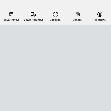
Ваши грузы
Ваши машины
Сервисы
Заказы
Профиль
АВТОМАТИЗАЦИЯ ПЕРЕВОЗОК
Площадки
Заказы
Торги
Тендеры
АТИ-Доки
GPS-мониторинг
АТИ Мессенджер
Цепочки грузов
API ATI.SU
ПОЛЕЗНОЕ
Расчет расстояний
БЕЗОПАСНОСТЬ
Академия ATI.SU
ATI.SU о безопасности
Звезды ATI.SU на вашем сайте
КОНТАКТЫ И ТАРИФЫ
Памятка по проверке контрагентов
Индекс ATI.SU FTL РФ
О системе ATI.SU