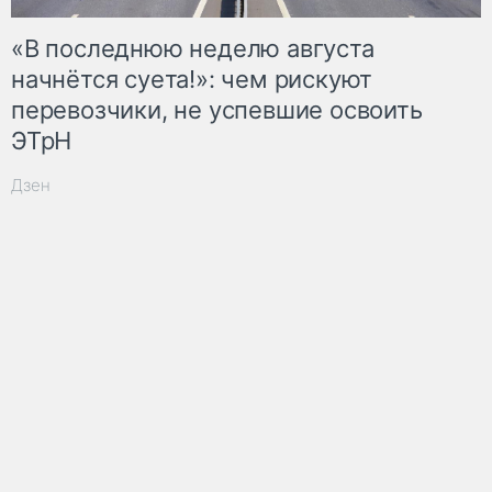
«В последнюю неделю августа
начнётся суета!»: чем рискуют
перевозчики, не успевшие освоить
ЭТрН
Дзен