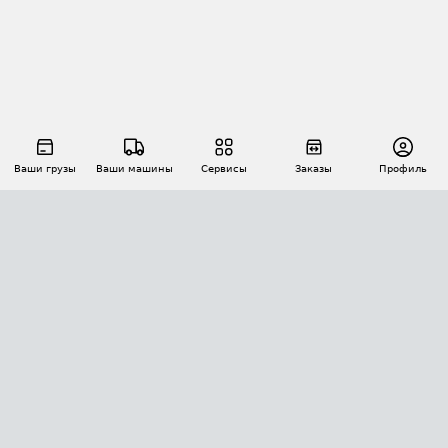
Ваши грузы
Ваши машины
Сервисы
Заказы
Профиль
АВТОМАТИЗАЦИЯ ПЕРЕВОЗОК
Площадки
Заказы
Торги
Тендеры
АТИ-Доки
GPS-мониторинг
АТИ Мессенджер
Цепочки грузов
API ATI.SU
ПОЛЕЗНОЕ
Расчет расстояний