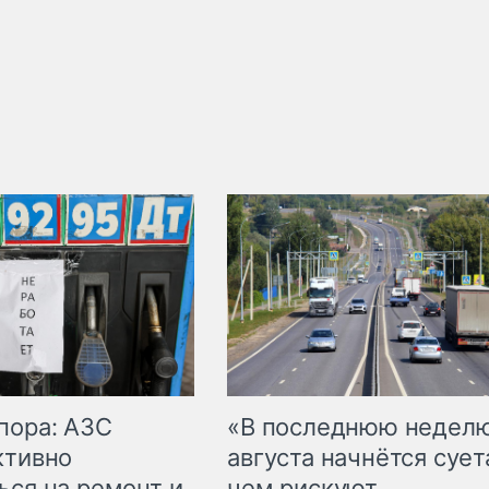
пора: АЗС
«В последнюю недел
ктивно
августа начнётся суета
ься на ремонт и
чем рискуют