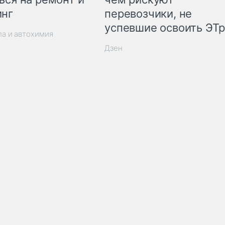
инг
перевозчики, не
успевшие освоить ЭТ
ла и автохимия
Дзен