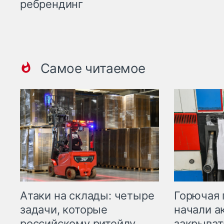
ребрендинг
Самое читаемое
Горючая 
Атаки на склады: четыре
начали а
задачи, которые
закрыват
российскому ритейлу