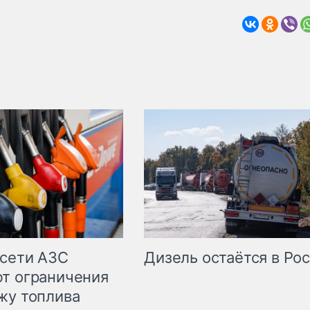
сети АЗС
Дизель остаётся в Ро
т ограничения
жу топлива