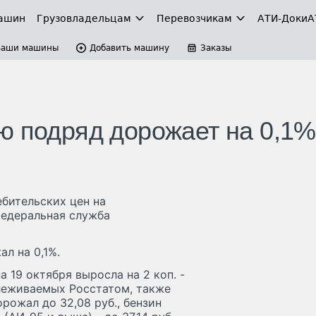
ашин
Грузовладельцам
Перевозчикам
АТИ-Доки
А
Ваши машины
Добавить машину
Заказы
ю подряд дорожает на 0,1%
ебительских цен на
Федеральная служба
л на 0,1%.
 19 октября выросла на 2 коп. -
слеживаемых Росстатом, также
рожал до 32,08 руб., бензин