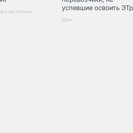
успевшие освоить ЭТ
ла и автохимия
Дзен