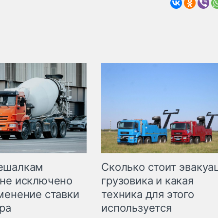
Сколько стоит эвакуа
ешалкам
грузовика и какая
не исключено
техника для этого
менение ставки
используется
ра