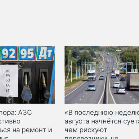
пора: АЗС
«В последнюю недел
ктивно
августа начнётся суета
ься на ремонт и
чем рискуют
инг
перевозчики, не