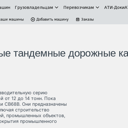
ашин
Грузовладельцам
Перевозчикам
АТИ-Доки
А
Ваши машины
Добавить машину
Заказы
овые тандемные дорожные ка
изводительную серию
от 12 до 14 тонн. Пока
и CB68B. Они предназначены
ключая строительство
ей, промышленных объектов,
покрытия промышленного