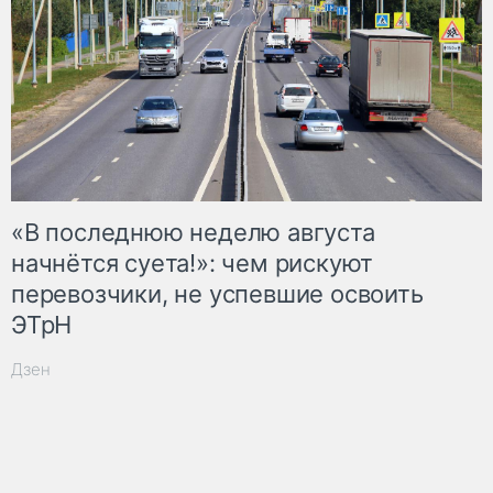
«В последнюю неделю августа
начнётся суета!»: чем рискуют
перевозчики, не успевшие освоить
ЭТрН
Дзен