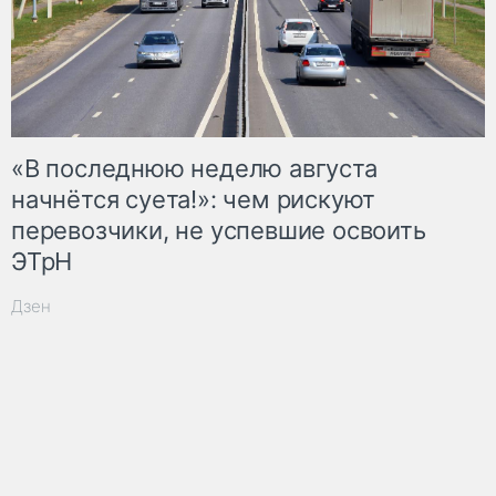
«В последнюю неделю августа
начнётся суета!»: чем рискуют
перевозчики, не успевшие освоить
ЭТрН
Дзен