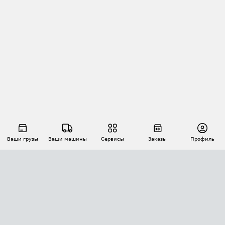
Ваши грузы
Ваши машины
Сервисы
Заказы
Профиль
АВТОМАТИЗАЦИЯ ПЕРЕВОЗОК
Площадки
Заказы
Торги
Тендеры
АТИ-Доки
GPS-мониторинг
АТИ Мессенджер
Цепочки грузов