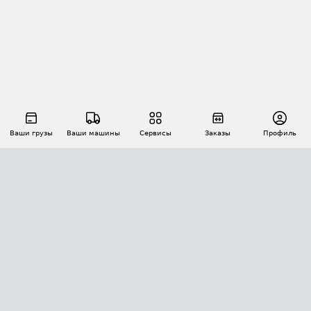
Ваши грузы
Ваши машины
Сервисы
Заказы
Профиль
АВТОМАТИЗАЦИЯ ПЕРЕВОЗОК
Площадки
Заказы
Торги
Тендеры
АТИ-Доки
GPS-мониторинг
АТИ Мессенджер
Цепочки грузов
API ATI.SU
ПОЛЕЗНОЕ