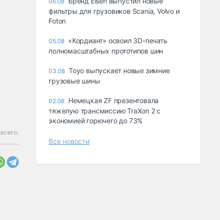
Бренд Eisen выпустил новые
06.08
фильтры для грузовиков Scania, Volvo и
Foton
«Кордиант» освоил 3D-печать
05.08
полномасштабных прототипов шин
Toyo выпускает новые зимние
03.08
грузовые шины
Немецкая ZF презентовала
02.08
тяжелую трансмиссию TraXon 2 с
экономией горючего до 73%
всего.
Все новости