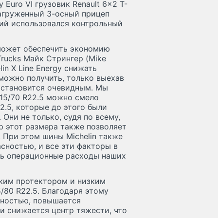
Euro VI грузовик Renault 6x2 T-
нагруженный 3-осный прицеп
вий использовался контрольный
может обеспечить экономию
Trucks Майк Стрингер (Mike
lin X Line Energy снижать
можно получить, только выехав
о становится очевидным. Мы
15/70 R22.5 можно смело
.5, которые до этого были
Они не только, судя по всему,
р этот размера также позволяет
 При этом шины Michelin также
сностью, и все эти факторы в
ть операционные расходы наших
ким протектором и низким
/80 R22.5. Благодаря этому
хностью, повышается
и снижается центр тяжести, что