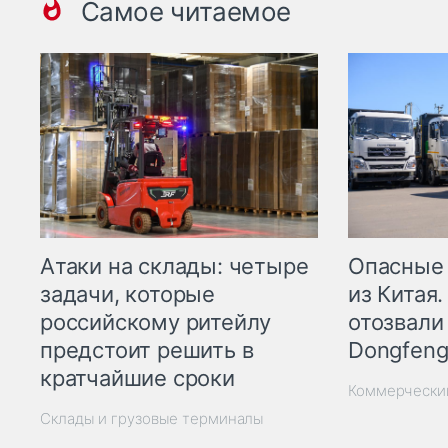
Самое читаемое
Опасные
Атаки на склады: четыре
из Китая.
задачи, которые
отозвали
российскому ритейлу
Dongfeng
предстоит решить в
кратчайшие сроки
Коммерчески
Склады и грузовые терминалы