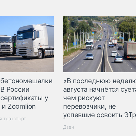
 бетономешалки
«В последнюю недел
 В России
августа начнётся суета
 сертификаты у
чем рискуют
 и Zoomlion
перевозчики, не
успевшие освоить ЭТ
й транспорт
Дзен