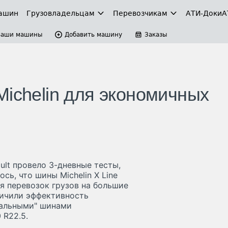
ашин
Грузовладельцам
Перевозчикам
АТИ-Доки
А
Ваши машины
Добавить машину
Заказы
Michelin для экономичных
ult провело 3-дневные тесты,
сь, что шины Michelin X Line
ля перевозок грузов на большие
личили эффективность
нальными" шинами
 R22.5.