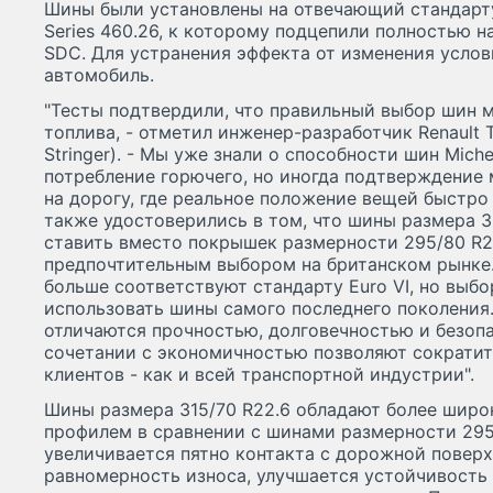
Шины были установлены на отвечающий стандарту 
Series 460.26, к которому подцепили полностью 
SDC. Для устранения эффекта от изменения усло
автомобиль.
"Тесты подтвердили, что правильный выбор шин 
топлива, - отметил инженер-разработчик Renault 
Stringer). - Мы уже знали о способности шин Miche
потребление горючего, но иногда подтверждение 
на дорогу, где реальное положение вещей быстр
также удостоверились в том, что шины размера 3
ставить вместо покрышек размерности 295/80 R22
предпочтительным выбором на британском рынке. 
больше соответствуют стандарту Euro VI, но выбо
использовать шины самого последнего поколения.
отличаются прочностью, долговечностью и безопа
сочетании с экономичностью позволяют сократи
клиентов - как и всей транспортной индустрии".
Шины размера 315/70 R22.6 обладают более широ
профилем в сравнении с шинами размерности 295
увеличивается пятно контакта с дорожной повер
равномерность износа, улучшается устойчивость 