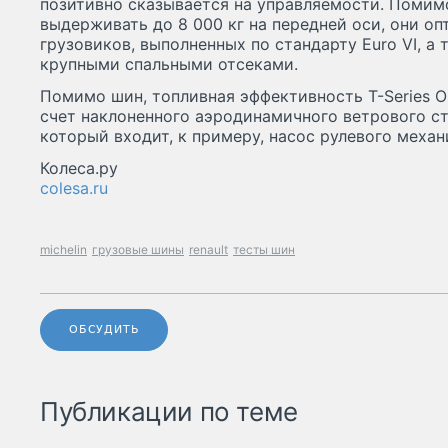
позитивно сказывается на управляемости. Помим
выдерживать до 8 000 кг на передней оси, они о
грузовиков, выполненных по стандарту Euro VI, а
крупными спальными отсеками.
Помимо шин, топливная эффективность T-Series Op
счет наклоненного аэродинамичного ветрового сте
который входит, к примеру, насос рулевого меха
Колеса.ру
colesa.ru
michelin
грузовые шины
renault
тесты шин
ОБСУДИТЬ
Публикации по теме