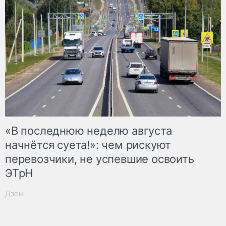
«В последнюю неделю августа
начнётся суета!»: чем рискуют
перевозчики, не успевшие освоить
ЭТрН
Дзен