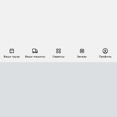
Ваши грузы
Ваши машины
Сервисы
Заказы
Профиль
АВТОМАТИЗАЦИЯ ПЕРЕВОЗОК
Площадки
Заказы
Торги
Тендеры
АТИ-Доки
GPS-мониторинг
АТИ Мессенджер
Цепочки грузов
API ATI.SU