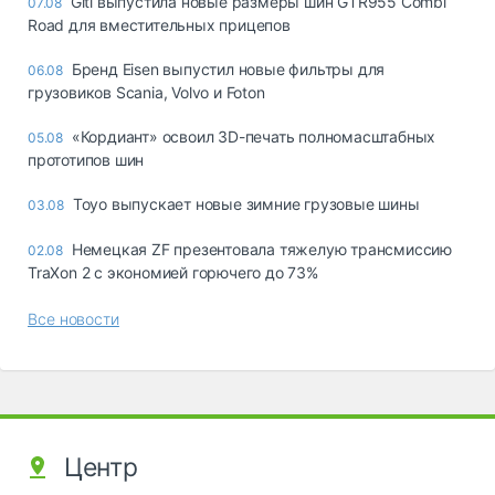
Giti выпустила новые размеры шин GTR955 Combi
07.08
Road для вместительных прицепов
Бренд Eisen выпустил новые фильтры для
06.08
грузовиков Scania, Volvo и Foton
«Кордиант» освоил 3D-печать полномасштабных
05.08
прототипов шин
Toyo выпускает новые зимние грузовые шины
03.08
Немецкая ZF презентовала тяжелую трансмиссию
02.08
TraXon 2 с экономией горючего до 73%
Все новости
Центр