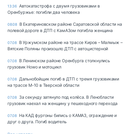
Автокатастрофа с двумя грузовиками в
13:36
Оренбуржье: погибли два человека
В Екатериновском районе Саратовской области на
08:08
полевой дороге в ДТП с КамАЗом погибла женщина
В Уржумском районе на трассе Киров – Малмыж –
07.08
Вятские Поляны произошло ДТП с автоцистерной
В Ленинском районе Оренбурга столкнулись
07.08
грузовик Howo и мотоцикл
Дальнобойщик погиб в ДТП с тремя грузовиками
07.08
на трассе М-10 в Тверской области
За секунду затянуло под колёса. В Ленобласти
07.08
грузовик наехал на женщину у пешеходного перехода
На КАД фургоны бились о КАМАЗ, ограждение и
07.08
друг о друга. Погиб водитель