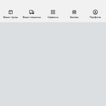
Ваши грузы
Ваши машины
Сервисы
Заказы
Профиль
АВТОМАТИЗАЦИЯ ПЕРЕВОЗОК
Площадки
Заказы
Торги
Тендеры
АТИ-Доки
GPS-мониторинг
АТИ Мессенджер
Цепочки грузов
API ATI.SU
ПОЛЕЗНОЕ
Расчет расстояний
БЕЗОПАСНОСТЬ
Академия ATI.SU
ATI.SU о безопасности
Звезды ATI.SU на вашем сайте
КОНТАКТЫ И ТАРИФЫ
Памятка по проверке контрагентов
Индекс ATI.SU FTL РФ
О системе ATI.SU
Светофор+