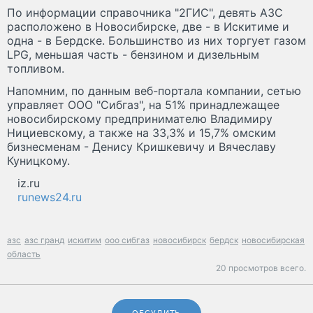
По информации справочника "2ГИС", девять АЗС
расположено в Новосибирске, две - в Искитиме и
одна - в Бердске. Большинство из них торгует газом
LPG, меньшая часть - бензином и дизельным
топливом.
Напомним, по данным веб-портала компании, сетью
управляет ООО "Сибгаз", на 51% принадлежащее
новосибирскому предпринимателю Владимиру
Нициевскому, а также на 33,3% и 15,7% омским
бизнесменам - Денису Кришкевичу и Вячеславу
Куницкому.
iz.ru
runews24.ru
азс
азс гранд
искитим
ооо сибгаз
новосибирск
бердск
новосибирская
область
20 просмотров всего.