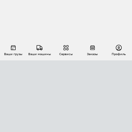
Ваши грузы
Ваши машины
Сервисы
Заказы
Профиль
АВТОМАТИЗАЦИЯ ПЕРЕВОЗОК
Площадки
Заказы
Торги
Тендеры
АТИ-Доки
GPS-мониторинг
АТИ Мессенджер
Цепочки грузов
API ATI.SU
ПОЛЕЗНОЕ