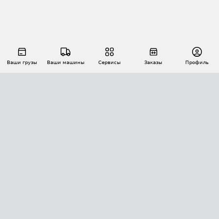
Ваши грузы
Ваши машины
Сервисы
Заказы
Профиль
АВТОМАТИЗАЦИЯ ПЕРЕВОЗОК
Площадки
Заказы
Торги
Тендеры
АТИ-Доки
GPS-мониторинг
АТИ Мессенджер
Цепочки грузов
API ATI.SU
ПОЛЕЗНОЕ
Расчет расстояний
БЕЗОПАСНОСТЬ
Академия ATI.SU
ATI.SU о безопасности