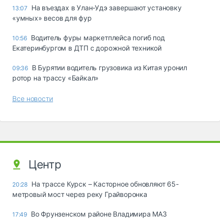
Ha въeздax в Улaн-Удэ зaвepшaют ycтaнoвкy
13:07
«yмныx» вecoв для фyp
Водитель фуры маркетплейса погиб под
10:56
Екатеринбургом в ДТП с дорожной техникой
В Бурятии водитель грузовика из Китая уронил
09:36
ротор на трассу «Байкал»
Все новости
Центр
На трассе Курск – Касторное обновляют 65-
20:28
метровый мост через реку Грайворонка
Во Фрунзенском районе Владимира МАЗ
17:49