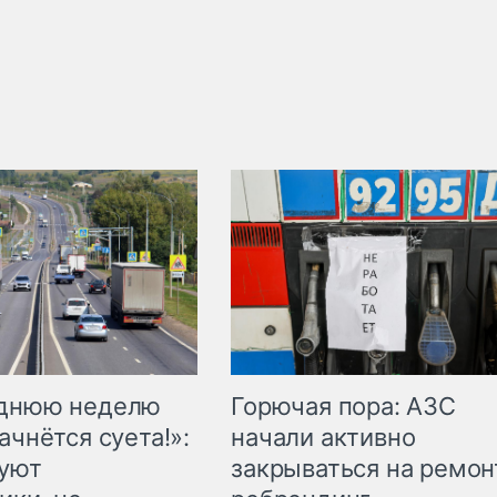
Горючая пора: АЗС
еднюю неделю
начали активно
ачнётся суета!»:
закрываться на ремон
куют