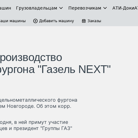
ашин
Грузовладельцам
Перевозчикам
АТИ-Доки
А
Ваши машины
Добавить машину
Заказы
производство
ургона "Газель NEXT"
 цельнометаллического фургона
ем Новгороде. Об этом корр.
одня, в ней примут участие
ев и президент "Группы ГАЗ"