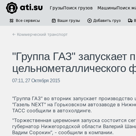
Грузы
Поиск грузов
Машины
Поиск м
Все сервисы
Ваши грузы
Добавить груз
← Коммерческий транспорт
"Группа ГАЗ" запускает 
цельнометаллического ф
07:11, 27 Октября 2015
"Группа ГАЗ" во вторник запускает производство
"Газель NEXT" на Горьковском автозаводе в Нижн
ТАСС сообщили в автохолдинге.
"Торжественная церемония запуска состоится сег
губернатор Нижегородской области Валерий Шанц
Вадим Сорокин", - сообщили в компании.