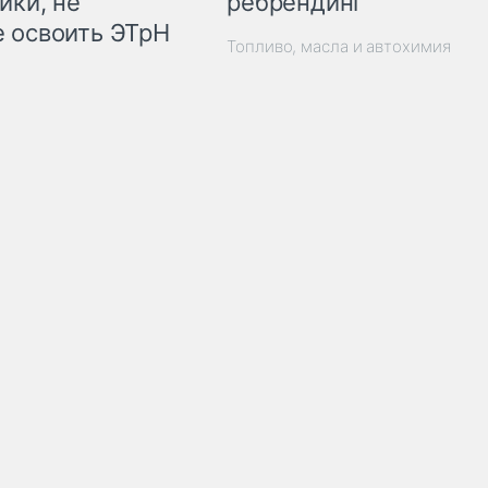
ребрендинг
ики, не
 освоить ЭТрН
Топливо, масла и автохимия