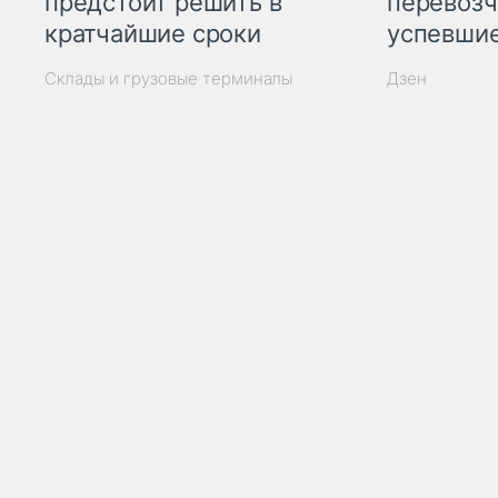
предстоит решить в
перевозч
кратчайшие сроки
успевшие
Склады и грузовые терминалы
Дзен