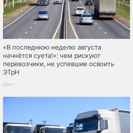
«В последнюю неделю августа
начнётся суета!»: чем рискуют
перевозчики, не успевшие освоить
ЭТрН
Дзен