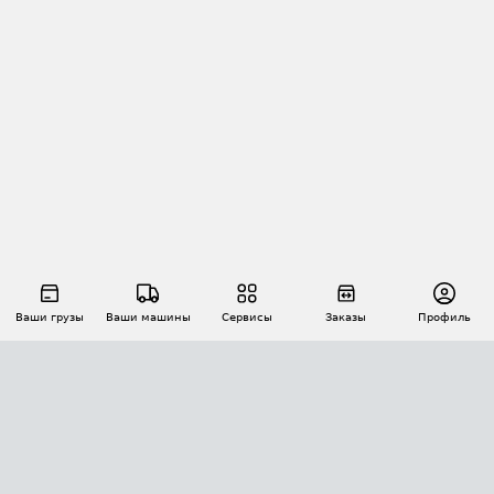
Ваши грузы
Ваши машины
Сервисы
Заказы
Профиль
АВТОМАТИЗАЦИЯ ПЕРЕВОЗОК
Площадки
Заказы
Торги
Тендеры
АТИ-Доки