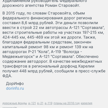
Худилайненом руководитель Федерального
дорожного агентства Роман Старовойт.
В 2015 году, по словам Старовойта, объем
федерального финансирования дорог региона
составил 8,6 млрд рублей. Эти деньги позволили
ввести в строй 22 км автотрассы А-121 "Сортавала",
вести строительные работы на участках 197-215 км,
424-445 км, 445-469 км этой же дороги. Также,
благодаря федеральным средствам, закончен
капитальный ремонт 98 км и ремонт 139 км на
автодорогах Р-21 "Кола", А-119 "Вологда -
Медвежьегорск" и А-121 "Сортавала". Обеспечено
содержание автодорог. В качестве межбюджетных
трансфертов в региональный дорфонд Карелии
получил 448 млрд рублей, сообщили в пресс-службе
ФДА.
ДорИнфо
dorinfo.ru
дорожные фонды
а-121
р-21
а-119
планы на 2016 год
карелия
старовойт