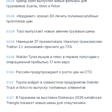
Бренд Eisen выпустил новые фильтры для
06.08
грузовиков Scania, Volvo и Foton
«Кордиант» освоил 3D-печать полномасштабных
05.08
прототипов шин
Toyo выпускает новые зимние грузовые шины
03.08
Немецкая ZF презентовала тяжелую трансмиссию
02.08
TraXon 2 с экономией горючего до 73%
Nokian Tyres вышла в плюс в первом полугодии с
02.08
операционной прибылью 17 млн евро
Россиян предупреждают о росте цен на СТО
01.08
Toyota войдет в совместное предприятие Daimler
31.07
Truck и Volvo по выпуску топливных элементов
В Германии на выставке Steinexpo 2026 китайская
31.07
Triangle покажет новые шины для спецтехники