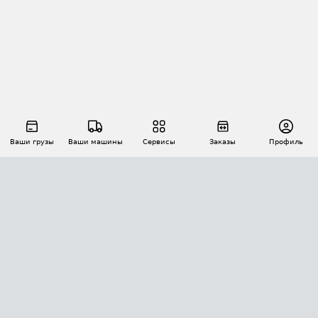
Ваши грузы
Ваши машины
Сервисы
Заказы
Профиль
АВТОМАТИЗАЦИЯ ПЕРЕВОЗОК
Площадки
Заказы
Торги
Тендеры
АТИ-Доки
GPS-мониторинг
АТИ Мессенджер
Цепочки грузов
API ATI.SU
ПОЛЕЗНОЕ