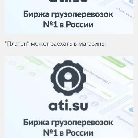
Логистика, грузы
Негабаритные и
опасные грузы
Безопасность и
страхование
"Платон" может заехать в магазины
Таможня и ВЭД
Склады и
грузовые
терминалы
Коммерческий
транспорт
Спецтехника
Автосервис,
запчасти, шины
Топливо, масла и
Дзен
автохимия