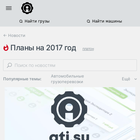
Найти грузы
Найти машины
← Новости
планы на 2017 год
платон
тариф за проезд по федеральным трассам
планы на 2018 год
Автомобильные
Популярные темы:
Ещё
грузоперевозки
Региональная
логистика
ЭДО, ИТ в
логистике
Дороги,
инфраструктура