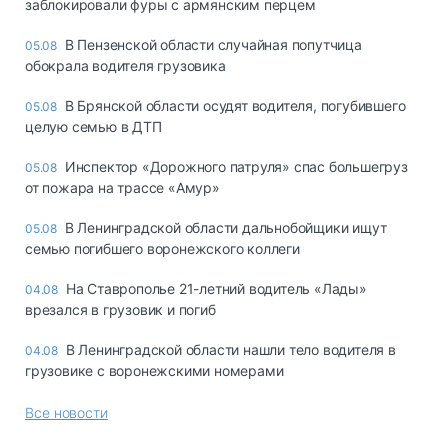
заблокировали фуры с армянским перцем
В Пензенской области случайная попутчица
05.08
обокрала водителя грузовика
В Брянской области осудят водителя, погубившего
05.08
целую семью в ДТП
Инспектор «Дорожного патруля» спас большегруз
05.08
от пожара на трассе «Амур»
В Ленинградской области дальнобойщики ищут
05.08
семью погибшего воронежского коллеги
На Ставрополье 21-летний водитель «Лады»
04.08
врезался в грузовик и погиб
В Ленинградской области нашли тело водителя в
04.08
грузовике с воронежскими номерами
Все новости