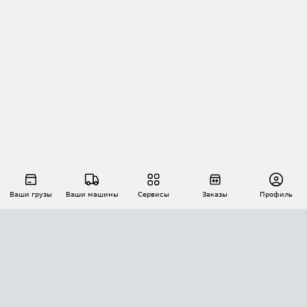
Ваши грузы
Ваши машины
Сервисы
Заказы
Профиль
АВТОМАТИЗАЦИЯ ПЕРЕВОЗОК
Площадки
Заказы
Торги
Тендеры
АТИ-Доки