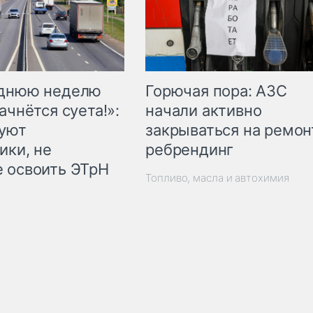
Горючая пора: АЗС
еднюю неделю
начали активно
ачнётся суета!»:
закрываться на ремон
куют
ребрендинг
ики, не
 освоить ЭТрН
Топливо, масла и автохимия