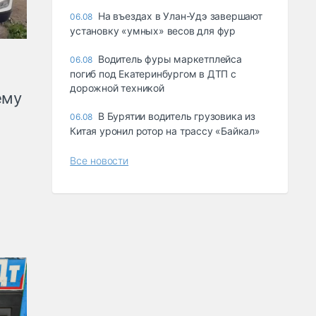
Ha въeздax в Улaн-Удэ зaвepшaют
06.08
ycтaнoвкy «yмныx» вecoв для фyp
Водитель фуры маркетплейса
06.08
погиб под Екатеринбургом в ДТП с
дорожной техникой
ему
В Бурятии водитель грузовика из
06.08
Китая уронил ротор на трассу «Байкал»
Все новости