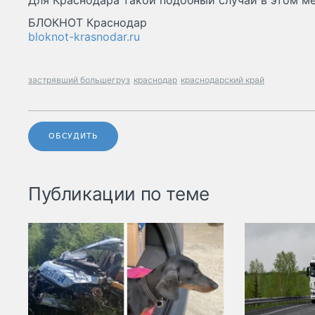
Для Краснодара такой подобный случай в этом ме
БЛОКНОТ Краснодар
bloknot-krasnodar.ru
застрявший большегруз
краснодар
краснодарский край
ОБСУДИТЬ
Публикации по теме