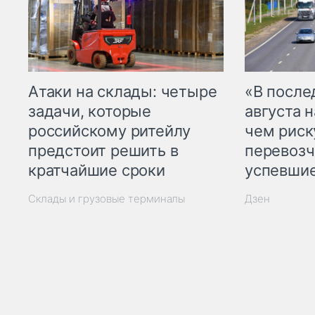
Атаки на склады: четыре
«В посл
задачи, которые
августа н
российскому ритейлу
чем рис
предстоит решить в
перевозч
кратчайшие сроки
успевшие
Склады и грузовые терминалы
Дзен