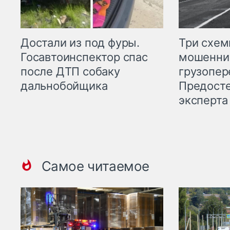
Три схе
Достали из под фуры.
мошенни
Госавтоинспектор спас
грузопер
после ДТП собаку
Предост
дальнобойщика
эксперта
Самое читаемое