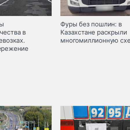
мы
Фуры без пошлин: в
чества в
Казахстане раскрыли
евозках.
многомиллионную сх
ережение