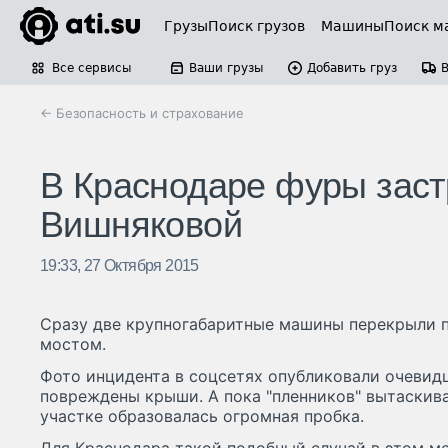
Грузы
Поиск грузов
Машины
Поиск м
Все сервисы
Ваши грузы
Добавить груз
← Безопасность и страхование
В Краснодаре фуры заст
Вишняковой
19:33, 27 Октября 2015
Сразу две крупногабаритные машины перекрыли 
мостом.
Фото инцидента в соцсетях опубликовали очевидц
повреждены крыши. А пока "пленников" вытаскива
участке образовалась огромная пробка.