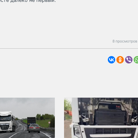
сте далеко не первый.
8 просмотров