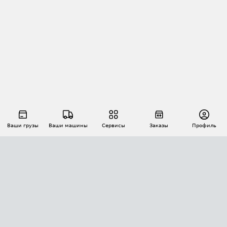
Ваши грузы
Ваши машины
Сервисы
Заказы
Профиль
АВТОМАТИЗАЦИЯ ПЕРЕВОЗОК
Площадки
Заказы
Торги
Тендеры
АТИ-Доки
GPS-мониторинг
АТИ Мессенджер
Цепочки грузов
API ATI.SU