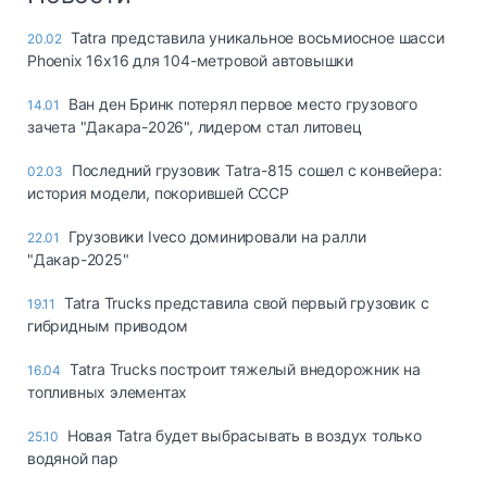
Tatra представила уникальное восьмиосное шасси
20.02
Phoenix 16x16 для 104-метровой автовышки
Ван ден Бринк потерял первое место грузового
14.01
зачета "Дакара-2026", лидером стал литовец
Последний грузовик Tatra-815 сошел с конвейера:
02.03
история модели, покорившей СССР
Грузовики Iveco доминировали на ралли
22.01
"Дакар-2025"
Tatra Trucks представила свой первый грузовик с
19.11
гибридным приводом
Tatra Trucks построит тяжелый внедорожник на
16.04
топливных элементах
Новая Tatra будет выбрасывать в воздух только
25.10
водяной пар