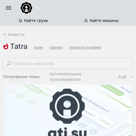
Найти грузы
Найти машины
← Новости
tatra
чехия
новинки
тяжелые грузовики
Автомобильные
Популярные темы:
Ещё
грузоперевозки
Региональная
логистика
ЭДО, ИТ в
логистике
Дороги,
инфраструктура