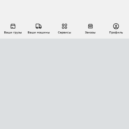
Ваши грузы
Ваши машины
Сервисы
Заказы
Профиль
АВТОМАТИЗАЦИЯ ПЕРЕВОЗОК
Площадки
Заказы
Торги
Тендеры
АТИ-Доки
GPS-мониторинг
АТИ Мессенджер
Цепочки грузов
API ATI.SU
ПОЛЕЗНОЕ
Расчет расстояний
БЕЗОПАСНОСТЬ
Академия ATI.SU
ATI.SU о безопасности
Звезды ATI.SU на вашем сайте
КОНТАКТЫ И ТАРИФЫ