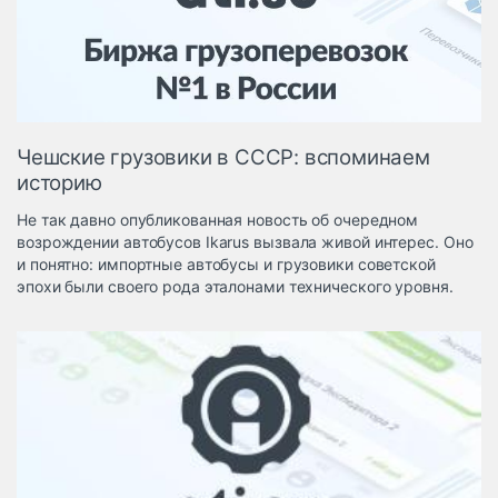
Логистика, грузы
Негабаритные и
опасные грузы
Безопасность и
страхование
Чешские грузовики в СССР: вспоминаем
Таможня и ВЭД
историю
Склады и
Не так давно опубликованная новость об очередном
грузовые
возрождении автобусов Ikarus вызвала живой интерес. Оно
терминалы
и понятно: импортные автобусы и грузовики советской
Коммерческий
эпохи были своего рода эталонами технического уровня.
транспорт
Спецтехника
Автосервис,
запчасти, шины
Топливо, масла и
Дзен
автохимия