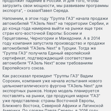
продолжит падение в России. И для того, чтобы
загрузить свои мощности, мы развиваем программы
экспорта", - сказалПавел Середа.
Напомним, в этом году "Группа ГАЗ" начала продажи
автомобилей "ГАЗель Next" на территории Сербии, и
до конца года намерена выйти на рынки еще трех
стран юго-восточной Европы: Боснии и
Герцеговины, Черногории и Македонии. А в 2014
году компания запустила производство и продажи
автомобилей "ГАЗель Next" в Турции. Тогда же
"Группа ГАЗ" получила Единый европейский
сертификат, подтверждающий соответствие
автомобиля "ГАЗель Next" всем требованиям
Европейского союза.
Как рассказал президент "Группы ГАЗ" Вадим
Сорокин, компания уже начала испытания нового
цельнометаллического фургона "ГАЗель Next" для
экспортных рынков. Новую модель планируется
поставлять на рынки, где продукция марки "ГАЗ"
уже представлена: страны Восточной Европы,
Ближнего Востока, Северной Африки и Латинской
Америки. По словам Павла Середы, в 2016 году