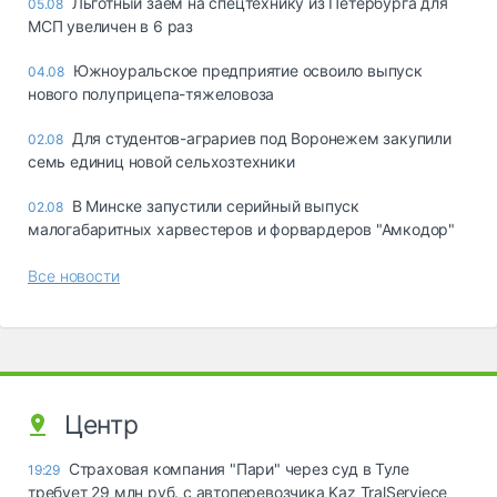
Льготный заём на спецтехнику из Петербурга для
05.08
МСП увеличен в 6 раз
Южноуральское предприятие освоило выпуск
04.08
нового полуприцепа-тяжеловоза
Для студентов-аграриев под Воронежем закупили
02.08
семь единиц новой сельхозтехники
В Минске запустили серийный выпуск
02.08
малогабаритных харвестеров и форвардеров "Амкодор"
Все новости
Центр
Страховая компания "Пари" через суд в Туле
19:29
требует 29 млн руб. с автоперевозчика Kaz TralServiece