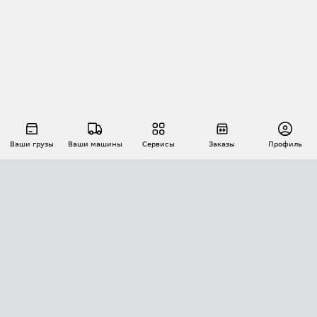
Ваши грузы
Ваши машины
Сервисы
Заказы
Профиль
АВТОМАТИЗАЦИЯ ПЕРЕВОЗОК
Площадки
Заказы
Торги
Тендеры
АТИ-Доки
GPS-мониторинг
АТИ Мессенджер
Цепочки грузов
API ATI.SU
ПОЛЕЗНОЕ