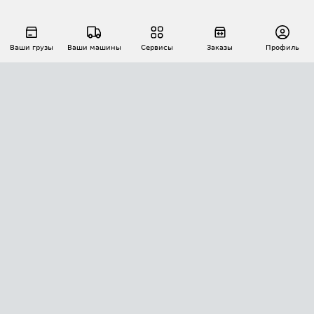
Ваши грузы
Ваши машины
Сервисы
Заказы
Профиль
АВТОМАТИЗАЦИЯ ПЕРЕВОЗОК
Площадки
Заказы
Торги
Тендеры
АТИ-Доки
GPS-мониторинг
АТИ Мессенджер
Цепочки грузов
API ATI.SU
ПОЛЕЗНОЕ
Расчет расстояний
БЕЗОПАСНОСТЬ
Академия ATI.SU
ATI.SU о безопасности
Звезды ATI.SU на вашем сайте
КОНТАКТЫ И ТАРИФЫ
Памятка по проверке контрагентов
Индекс ATI.SU FTL РФ
О системе ATI.SU
Светофор+
Средние ставки
ИНФОРМАЦИЯ