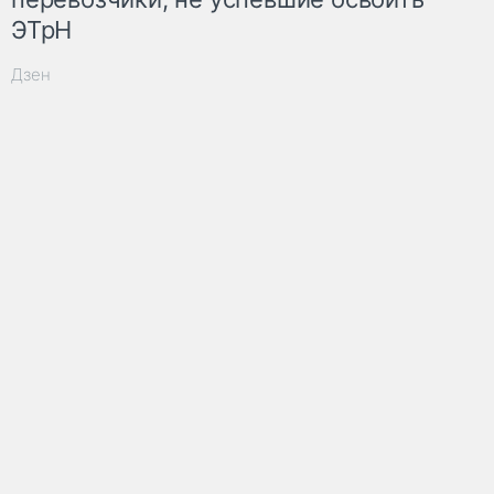
ЭТрН
Дзен