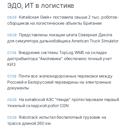
ЭДО, ИТ в логистике
Китайская Geek+ поставила свыше 2 тыс. роботов-
08.08
сборщиков на логистические объекты Британии
Представлены локации штата Северная Дакота
08.08
для симулятора дальнобойщика American Truck Simulator
Внедрение системы TopLog WMS на складах
07.08
дистрибьютора "Амотивика" обеспечило точный учет
КИЗ
Почти все железнодорожные перевозки между
07.08
Россией и Белоруссией переведены на электронные
документы
На китайской АЭС "Нинде" протестировали первый
06.08
тяжелый складской робот CGN
Robotrack испытал беспилотный грузовик на
05.08
трассе длиной 260 км