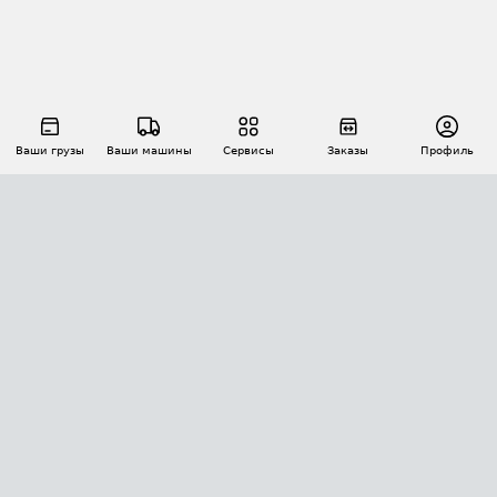
Ваши грузы
Ваши машины
Сервисы
Заказы
Профиль
АВТОМАТИЗАЦИЯ ПЕРЕВОЗОК
Площадки
Заказы
Торги
Тендеры
АТИ-Доки
GPS-мониторинг
АТИ Мессенджер
Цепочки грузов
API ATI.SU
ПОЛЕЗНОЕ
Расчет расстояний
БЕЗОПАСНОСТЬ
Академия ATI.SU