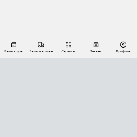
Ваши грузы
Ваши машины
Сервисы
Заказы
Профиль
АВТОМАТИЗАЦИЯ ПЕРЕВОЗОК
Площадки
Заказы
Торги
Тендеры
АТИ-Доки
GPS-мониторинг
АТИ Мессенджер
Цепочки грузов
API ATI.SU
ПОЛЕЗНОЕ
Расчет расстояний