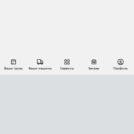
Ваши грузы
Ваши машины
Сервисы
Заказы
Профиль
АВТОМАТИЗАЦИЯ ПЕРЕВОЗОК
Площадки
Заказы
Торги
Тендеры
АТИ-Доки
GPS-мониторинг
АТИ Мессенджер
Цепочки грузов
API ATI.SU