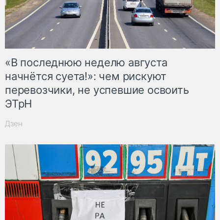
«В последнюю неделю августа
начнётся суета!»: чем рискуют
перевозчики, не успевшие освоить
ЭТрН
Дзен