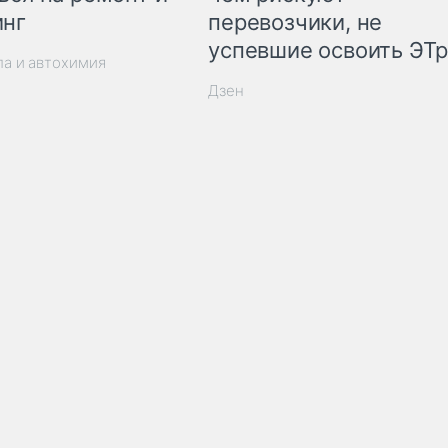
инг
перевозчики, не
успевшие освоить ЭТ
ла и автохимия
Дзен