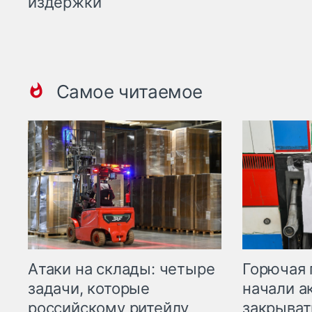
издержки
Самое читаемое
Горючая 
Атаки на склады: четыре
начали а
задачи, которые
закрыват
российскому ритейлу