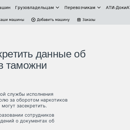
ашин
Грузовладельцам
Перевозчикам
АТИ-Доки
А
Ваши машины
Добавить машину
Заказы
ретить данные об
в таможни
ной службы исполнения
олю за оборотом наркотиков
могут засекретить.
разовании сотрудников
едений о документах об