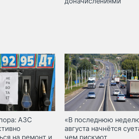
доначислениями
пора: АЗС
«В последнюю недел
ктивно
августа начнётся суета
ься на ремонт и
чем рискуют