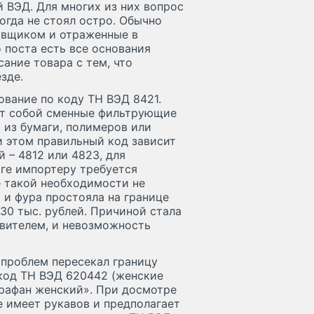
 ВЭД. Для многих из них вопрос
огда не стоял остро. Обычно
авщиком и отраженные в
 поста есть все основания
ание товара с тем, что
зде.
вание по коду ТН ВЭД 8421.
ет собой сменные фильтрующие
 из бумаги, полимеров или
и этом правильный код зависит
 – 4812 или 4823, для
тоге импортеру требуется
 такой необходимости не
, и фура простояла на границе
30 тыс. рублей. Причиной стала
авителем, и невозможность
 проблем пересекал границу
код ТН ВЭД 620442 (женские
Сарафан женский». При досмотре
е имеет рукавов и предполагает