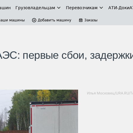
ашин
Грузовладельцам
Перевозчикам
АТИ-Доки
А
Ваши машины
Добавить машину
Заказы
ЭС: первые сбои, задержк
Илья Московец/URA.RU/