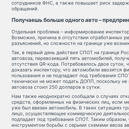
сотрудников ФНС, а также повышает риск задерж
обращений.
Получаешь больше одного авто – предпри
Отдельная проблема – информирование инспектор
Возможно, причина в отсутствии отработанных р
разъяснений, но сложности на границе уже возни
Так, в первый день действия СПОТ на границе Ро
автовоза, перевозивший пять автомобилей, получи
отсутствия QR-кода. Потребовалось двое суток,
доказать инспектору, что автомобили ввозятся ф
пользования и не подпадают под требования СПО
технически не может подать ДОПП, поскольку не
автовоза стоил 250 долларов в сутки.
Нам также неоднократно сообщали о случаях отк
средств, оформленных на физических лиц, если ме
уже был ввезен автомобиль. В таких ситуациях г
лицо, осуществляющее коммерческую деятельност
подпадает под требования СПОТ. Таким образом,
инструментом борьбы с серыми схемами ввоза а