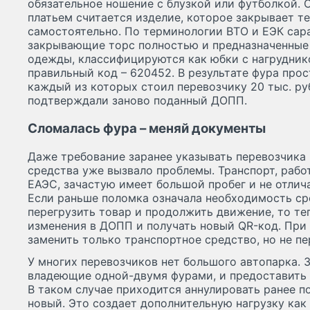
обязательное ношение с блузкой или футболкой. 
платьем считается изделие, которое закрывает те
самостоятельно. По терминологии ВТО и ЕЭК сара
закрывающие торс полностью и предназначенные
одежды, классифицируются как юбки с нагрудник
правильный код – 620452. В результате фура прос
каждый из которых стоил перевозчику 20 тыс. ру
подтверждали заново поданный ДОПП.
Сломалась фура – меняй документы
Даже требование заранее указывать перевозчика
средства уже вызвало проблемы. Транспорт, раб
ЕАЭС, зачастую имеет большой пробег и не отли
Если раньше поломка означала необходимость ср
перегрузить товар и продолжить движение, то те
изменения в ДОПП и получать новый QR-код. При
заменить только транспортное средство, но не пе
У многих перевозчиков нет большого автопарка. 
владеющие одной-двумя фурами, и предоставить 
В таком случае приходится аннулировать ранее 
новый. Это создает дополнительную нагрузку как 