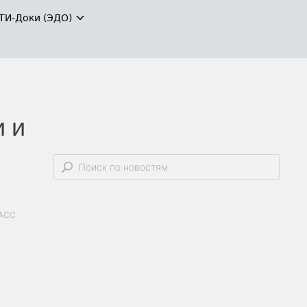
ТИ-Доки (ЭДО)
и и
ТАСС