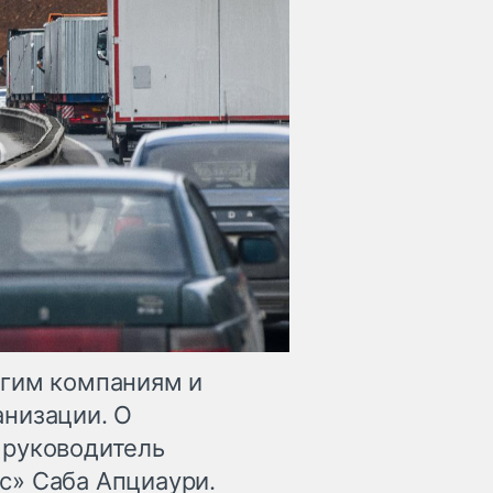
огим компаниям и
анизации. О
 руководитель
с» Саба Апциаури.