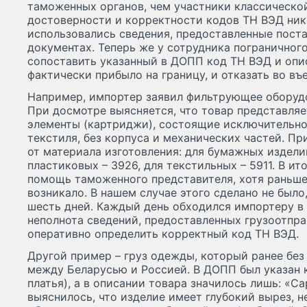
таможенных органов, чем участники классической
достоверности и корректности кодов ТН ВЭД ник
использовались сведения, предоставленные пост
документах. Теперь же у сотрудника пограничного
сопоставить указанный в ДОПП код ТН ВЭД и опис
фактически прибыло на границу, и отказать во въе
Например, импортер заявил фильтрующее оборудо
При досмотре выясняется, что товар представля
элементы (картриджи), состоящие исключительно
текстиля, без корпуса и механических частей. Пр
от материала изготовления: для бумажных изделий
пластиковых – 3926, для текстильных – 5911. В и
помощь таможенного представителя, хотя раньше
возникало. В нашем случае этого сделано не было
шесть дней. Каждый день обходился импортеру в 
неполнота сведений, предоставленных грузоотпр
оперативно определить корректный код ТН ВЭД.
Другой пример – груз одежды, который ранее без
между Беларусью и Россией. В ДОПП был указан 
платья), а в описании товара значилось лишь: «
выяснилось, что изделие имеет глубокий вырез, н