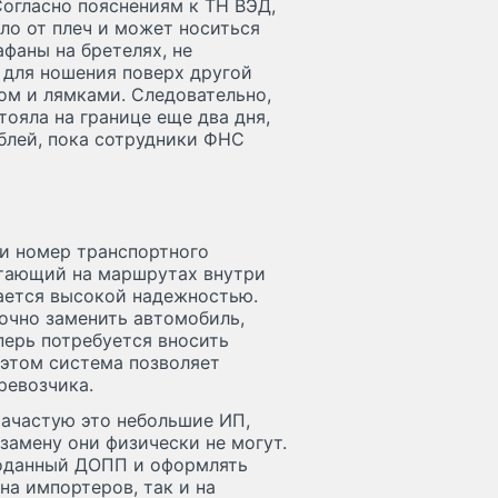
Согласно пояснениям к ТН ВЭД,
ло от плеч и может носиться
фаны на бретелях, не
 для ношения поверх другой
ом и лямками. Следовательно,
тояла на границе еще два дня,
блей, пока сотрудники ФНС
 и номер транспортного
отающий на маршрутах внутри
чается высокой надежностью.
очно заменить автомобиль,
перь потребуется вносить
 этом система позволяет
ревозчика.
Зачастую это небольшие ИП,
замену они физически не могут.
поданный ДОПП и оформлять
на импортеров, так и на