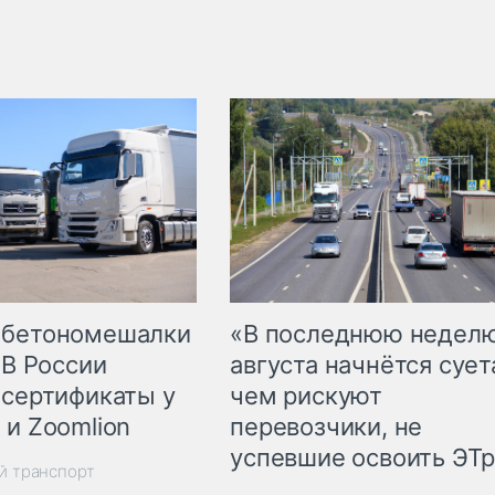
 бетономешалки
«В последнюю недел
 В России
августа начнётся суета
 сертификаты у
чем рискуют
 и Zoomlion
перевозчики, не
успевшие освоить ЭТ
й транспорт