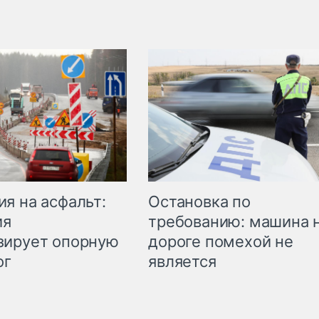
Остановка по
я на асфальт:
требованию: машина 
ия
дороге помехой не
зирует опорную
является
ог