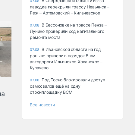
В Свердловской области из-за
07.08
паводка перекрыли трассу Невьянск –
Реж – Артемовский – Килачевское
В Бессоновке на трассе Пенза –
07.08
Лунино проверили ход капитального
ремонта моста
В Ивановской области на год
07.08
раньше привели в порядок 5 км
автодороги Ильинское-Хованское –
Кулачево
Под Тосно блокировали доступ
07.08
самосвалов ещё на одну
стройплощадку ВСМ
на
Все новости