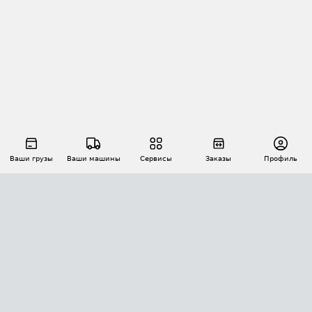
Ваши грузы
Ваши машины
Сервисы
Заказы
Профиль
АВТОМАТИЗАЦИЯ ПЕРЕВОЗОК
Площадки
Заказы
Торги
Тендеры
АТИ-Доки
GPS-мониторинг
АТИ Мессенджер
Цепочки грузов
API ATI.SU