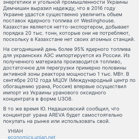
энергетики и угольной промышленности Украины
Демчишин выразил надежду, что в 2016 году
Украине удастся существенно увеличить объем
поставок ядерного топлива от Westinghouse.
Казахстан является нетто-экспортером, добывает
порядка 20 тыс. тонн, которые они не потребляют,
поскольку в Казахстане нет своих атомных станций.
На сегодняшний день более 95% ядерного топлива
для украинских АЭС импортируется из России. Из
полученного материала производится топливо,
достаточное для перегрузки примерно половины
активной зоны реактора мощностью 1 тыс. МВт. В
сентябре 2012 года МЦОУ (Международный центр по
обогащению урана, Россия) впервые осуществил
импорт из Украины уранового оксидного
концентрата в форме U3O8.
В то же время Ю. Недашковский сообщил, что
концентрат урана AREVA будет самостоятельно
покупать на рынке или использовать свой.
УНIАН
economics.unian.net