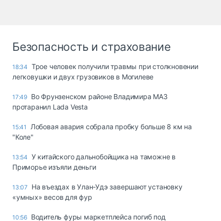
Безопасность и страхование
Трое человек получили травмы при столкновении
18:34
легковушки и двух грузовиков в Могилеве
Во Фрунзенском районе Владимира МАЗ
17:49
протаранил Lada Vesta
Лобовая авария собрала пробку больше 8 км на
15:41
"Коле"
У китайского дальнобойщика на таможне в
13:54
Приморье изъяли деньги
Ha въeздax в Улaн-Удэ зaвepшaют ycтaнoвкy
13:07
«yмныx» вecoв для фyp
Водитель фуры маркетплейса погиб под
10:56