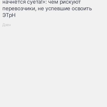
начнётся суета!»: чем рискуют
перевозчики, не успевшие освоить
ЭТрН
Дзен