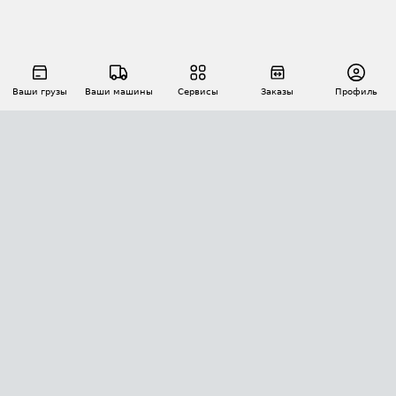
Ваши грузы
Ваши машины
Сервисы
Заказы
Профиль
АВТОМАТИЗАЦИЯ ПЕРЕВОЗОК
Площадки
Заказы
Торги
Тендеры
АТИ-Доки
GPS-мониторинг
АТИ Мессенджер
Цепочки грузов
API ATI.SU
ПОЛЕЗНОЕ
Расчет расстояний
БЕЗОПАСНОСТЬ
Академия ATI.SU
ATI.SU о безопасности
Звезды ATI.SU на вашем сайте
КОНТАКТЫ И ТАРИФЫ
Памятка по проверке контрагентов