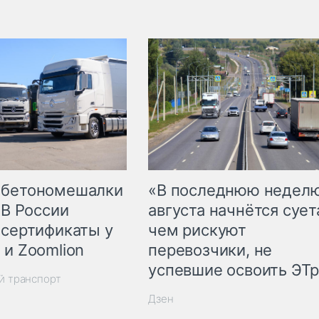
 бетономешалки
«В последнюю недел
 В России
августа начнётся суета
 сертификаты у
чем рискуют
 и Zoomlion
перевозчики, не
успевшие освоить ЭТ
й транспорт
Дзен