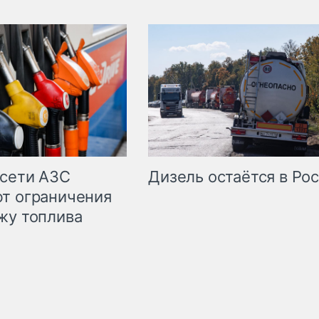
сети АЗС
Дизель остаётся в Ро
т ограничения
жу топлива