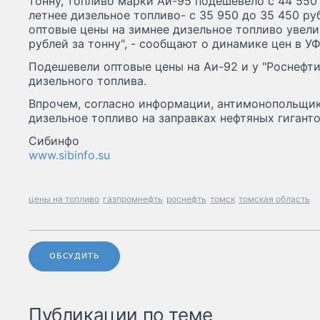
тонну, топливо марки Аи-95 подешевело с 44 550 
летнее дизельное топливо- с 35 950 до 35 450 ру
оптовые цены на зимнее дизельное топливо увели
рублей за тонну", - сообщают о динамике цен в У
Подешевели оптовые цены на Аи-92 и у "Роснефт
дизельного топлива.
Впрочем, согласно информации, антимонопольщик
дизельное топливо на заправках нефтяных гигант
Сибинфо
www.sibinfo.su
цены на топливо
газпромнефть
роснефть
томск
томская область
ОБСУДИТЬ
Публикации по теме