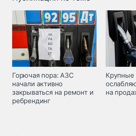
Горючая пора: АЗС
Крупные 
начали активно
ослабляю
закрываться на ремонт и
на прода
ребрендинг