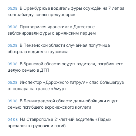
В Оренбуржье водитель фуры осуждён на 7 лет за
05.08
контрабанду тонны прекурсоров
Притворился иранским: в Дагестане
05.08
заблокировали фуры с армянским перцем
В Пензенской области случайная попутчица
05.08
обокрала водителя грузовика
В Брянской области осудят водителя, погубившего
05.08
целую семью в ДТП
Инспектор «Дорожного патруля» спас большегруз
05.08
от пожара на трассе «Амур»
В Ленинградской области дальнобойщики ищут
05.08
семью погибшего воронежского коллеги
На Ставрополье 21-летний водитель «Лады»
04.08
врезался в грузовик и погиб