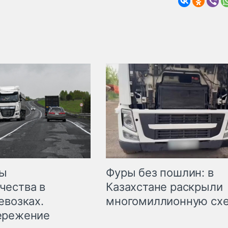
мы
Фуры без пошлин: в
чества в
Казахстане раскрыли
евозках.
многомиллионную сх
ережение