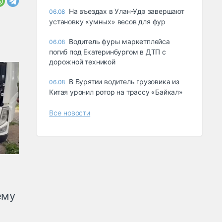
Ha въeздax в Улaн-Удэ зaвepшaют
06.08
ycтaнoвкy «yмныx» вecoв для фyp
Водитель фуры маркетплейса
06.08
погиб под Екатеринбургом в ДТП с
дорожной техникой
В Бурятии водитель грузовика из
06.08
Китая уронил ротор на трассу «Байкал»
Все новости
ему