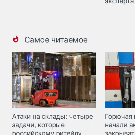
эксперта
Самое читаемое
Горючая 
Атаки на склады: четыре
начали а
задачи, которые
закрыват
российскому ритейлу