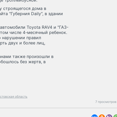
це Троллейбусной.
у строящегося дома в
та "Губерния Daily", в здании
автомобили Toyota RAV4 и "ГАЗ-
в том числе 4-месячный ребенок.
о нарушении правил
ть двух и более лиц,
анами также произошли в
обошлось без жертв, в
стовская область
7 просмотров