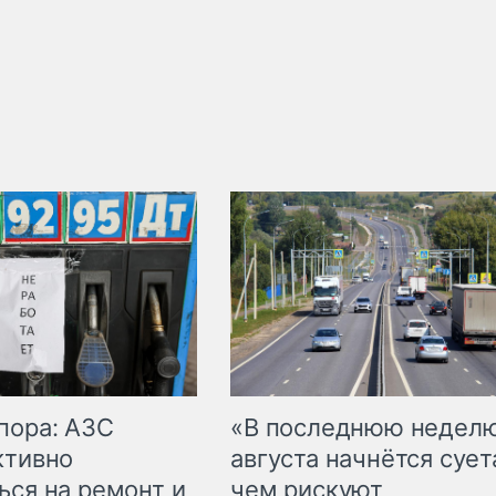
пора: АЗС
«В последнюю недел
ктивно
августа начнётся суета
ься на ремонт и
чем рискуют