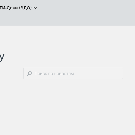
ТИ-Доки (ЭДО)
у