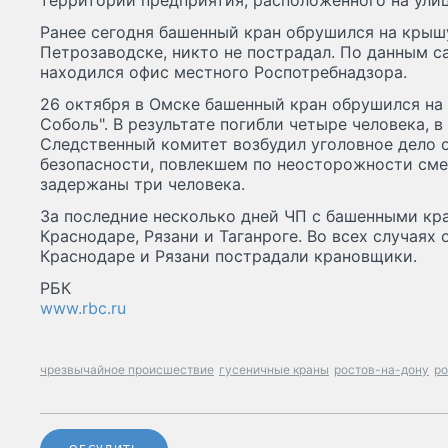
территории предприятия, расположенного на ули
Ранее сегодня башенный кран обрушился на крыш
Петрозаводске, никто не пострадал. По данным сай
находился офис местного Роспотребнадзора.
26 октября в Омске башенный кран обрушился на 
Соболь". В результате погибли четыре человека, 
Следственный комитет возбудил уголовное дело 
безопасности, повлекшем по неосторожности смер
задержаны три человека.
За последние несколько дней ЧП с башенными кр
Краснодаре, Рязани и Таганроге. Во всех случаях 
Краснодаре и Рязани пострадали крановщики.
РБК
www.rbc.ru
чрезвычайное происшествие
гусеничные краны
ростов-на-дону
ро