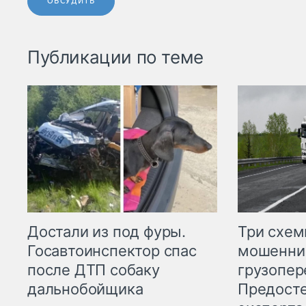
ОБСУДИТЬ
Публикации по теме
Три схе
Достали из под фуры.
мошенни
Госавтоинспектор спас
грузопер
после ДТП собаку
Предост
дальнобойщика