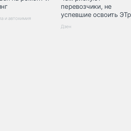
инг
перевозчики, не
успевшие освоить ЭТ
ла и автохимия
Дзен