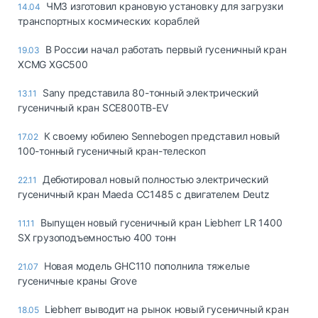
ЧМЗ изготовил крановую установку для загрузки
14.04
транспортных космических кораблей
В России начал работать первый гусеничный кран
19.03
XCMG XGC500
Sany представила 80-тонный электрический
13.11
гусеничный кран SCE800TB-EV
К своему юбилею Sennebogen представил новый
17.02
100-тонный гусеничный кран-телескоп
Дебютировал новый полностью электрический
22.11
гусеничный кран Maeda CC1485 с двигателем Deutz
Выпущен новый гусеничный кран Liebherr LR 1400
11.11
SX грузоподъемностью 400 тонн
Новая модель GHC110 пополнила тяжелые
21.07
гусеничные краны Grove
Liebherr выводит на рынок новый гусеничный кран
18.05