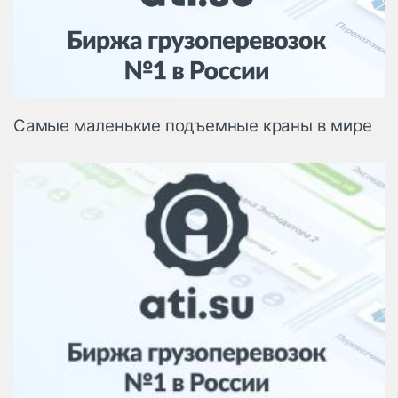
Логистика, грузы
Негабаритные и
опасные грузы
Безопасность и
страхование
Самые маленькие подъемные краны в мире
Таможня и ВЭД
Склады и
грузовые
терминалы
Коммерческий
транспорт
Спецтехника
Автосервис,
запчасти, шины
Топливо, масла и
Дзен
автохимия