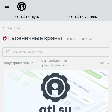
Найти грузы
Найти машины
← Новости
гусеничные краны
краны
новинки
строительная техника
Автомобильные
Популярные темы:
Ещё
грузоперевозки
Региональная
логистика
ЭДО, ИТ в
логистике
Дороги,
инфраструктура