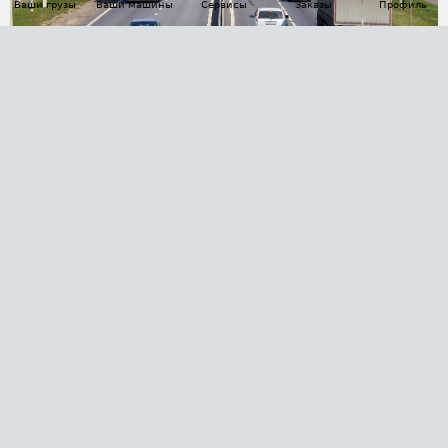
Ваши грузы
Ваши машины
Сервисы
Заказы
Профиль
«В последнюю неделю августа
начнётся суета!»: чем рискуют
перевозчики, не успевшие освоить
ЭТрН
Дзен
АВТОМАТИЗАЦИЯ ПЕРЕВОЗОК
Площадки
Заказы
Торги
Тендеры
АТИ-Доки