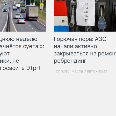
Горючая пора: АЗС
еднюю неделю
начали активно
ачнётся суета!»:
закрываться на ремон
куют
ребрендинг
ики, не
 освоить ЭТрН
Топливо, масла и автохимия