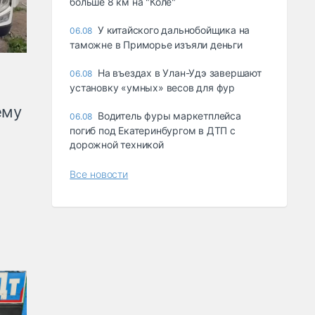
больше 8 км на "Коле"
У китайского дальнобойщика на
06.08
таможне в Приморье изъяли деньги
Ha въeздax в Улaн-Удэ зaвepшaют
06.08
ycтaнoвкy «yмныx» вecoв для фyp
ему
Водитель фуры маркетплейса
06.08
погиб под Екатеринбургом в ДТП с
дорожной техникой
Все новости