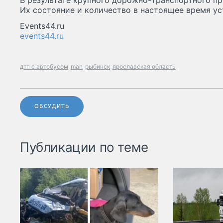
В результате крупного дорожно-транспортного п
Их состояние и количество в настоящее время ус
Events44.ru
events44.ru
дтп с автобусом
man
рыбинск
ярославская область
ОБСУДИТЬ
Публикации по теме