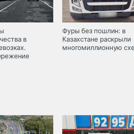
мы
Фуры без пошлин: в
чества в
Казахстане раскрыли
евозках.
многомиллионную сх
ережение