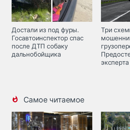
Три схе
Достали из под фуры.
мошенни
Госавтоинспектор спас
грузопер
после ДТП собаку
Предост
дальнобойщика
эксперта
Самое читаемое