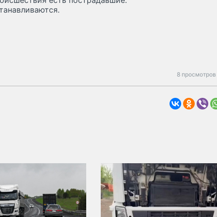
роисшествия есть пострадавшие.
танавливаются.
8 просмотров