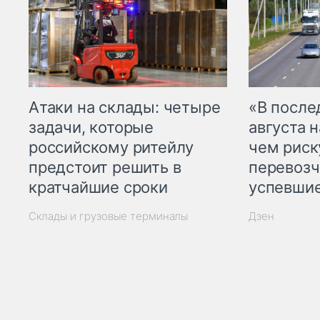
Атаки на склады: четыре
«В посл
задачи, которые
августа н
российскому ритейлу
чем рис
предстоит решить в
перевозч
кратчайшие сроки
успевшие
Склады и грузовые терминалы
Дзен