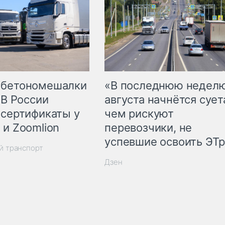
 бетономешалки
«В последнюю недел
 В России
августа начнётся суета
 сертификаты у
чем рискуют
 и Zoomlion
перевозчики, не
успевшие освоить ЭТ
й транспорт
Дзен