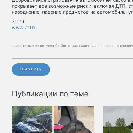
Добровольное страхование автомобилей каско в
покрывает все возможные риски, включая ДТП, с
наводнение, падение предметов на автомобиль, у
711.ru
www.711.ru
каско
возмещение ущерба
бин страхование
scania
перевернувшийс
ОБСУДИТЬ
Публикации по теме