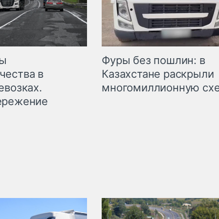
мы
Фуры без пошлин: в
чества в
Казахстане раскрыли
евозках.
многомиллионную сх
ережение