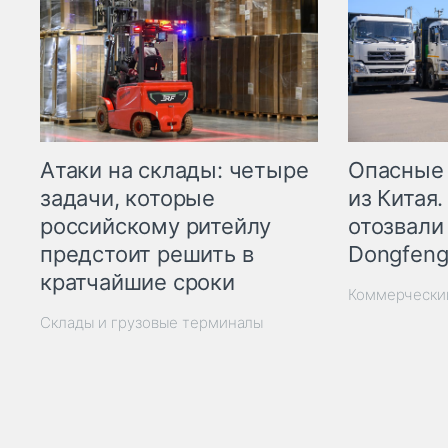
Опасные
Атаки на склады: четыре
из Китая.
задачи, которые
отозвали
российскому ритейлу
Dongfeng
предстоит решить в
кратчайшие сроки
Коммерчески
Склады и грузовые терминалы