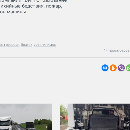
 компании "БИН Страхование"
тихийные бедствия, пожар,
гон машины.
я грузовик
братск
усть-илимск
14 просмотров 