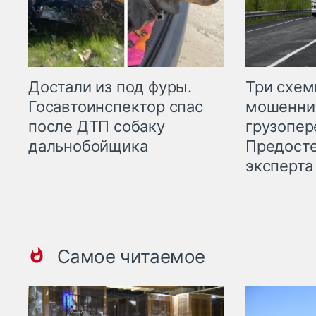
Три схе
Достали из под фуры.
мошенни
Госавтоинспектор спас
грузопер
после ДТП собаку
Предост
дальнобойщика
эксперта
Самое читаемое