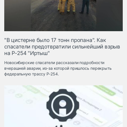
Логистика, грузы
Негабаритные и
опасные грузы
Безопасность и
страхование
"В цистерне было 17 тонн пропана". Как
Таможня и ВЭД
спасатели предотвратили сильнейший взрыв
на Р-254 "Иртыш"
Склады и
грузовые
Новосибирские спасатели рассказали подробности
терминалы
вчерашней аварии, из-за которой пришлось перекрыть
Коммерческий
федеральную трассу Р-254.
транспорт
Спецтехника
Автосервис,
запчасти, шины
Топливо, масла и
Дзен
автохимия