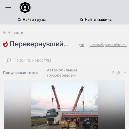
Найти грузы
Найти машины
← Новости
перевернувшийся грузовик
дтп
новосибирская область
самосвалы
Автомобильные
Популярные темы:
Ещё
грузоперевозки
Региональная
логистика
ЭДО, ИТ в
логистике
Дороги,
инфраструктура