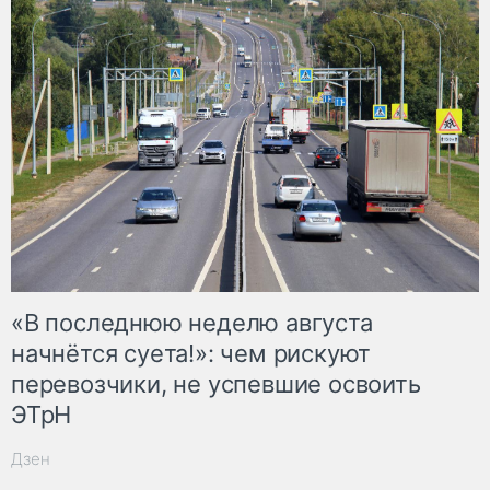
«В последнюю неделю августа
начнётся суета!»: чем рискуют
перевозчики, не успевшие освоить
ЭТрН
Дзен