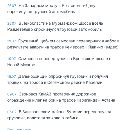
На Западном мосту в Ростове-на-Дону
26.07
опрокинулся грузовой автомобиль
В Ленобласти на Мурманском шоссе возле
25.07
Разметелево опрокинулся грузовой автомобиль
Груженый щебнем самосвал перевернулся набок в
19.07
результате аварии на трассе Кемерово – Яшкино (видео)
Самосвал перевернулся на Брестском шоссе в
15.07
Новой Москве
Дальнобойщик опрокинул грузовик и получил
15.07
травмы на трассе в Сегежском районе Карелии
Зерновоз КамАЗ протаранил дорожное
09.07
ограждение и лег на бок на трассе Караганда – Астана
В Заиграевском районе Бурятии перевернулся
05.07
грузовик, водителя зажало в кабине
Все новости