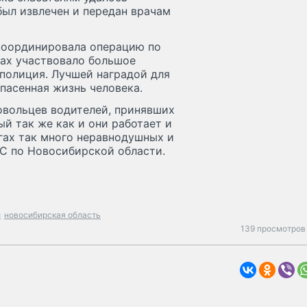
был извлечен и передан врачам
координировала операцию по
тах участвовало большое
 полиция. Лучшей наградой для
спасенная жизнь человека.
овольцев водителей, принявших
ый так же как и они работает и
гах так много неравнодушных и
ЧС по Новосибирской области.
и
новосибирская область
139 просмотров 