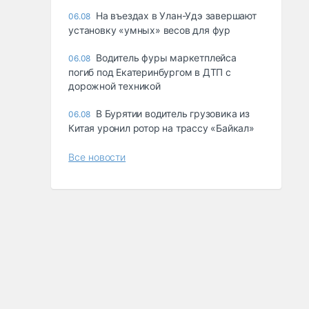
Ha въeздax в Улaн-Удэ зaвepшaют
06.08
ycтaнoвкy «yмныx» вecoв для фyp
Водитель фуры маркетплейса
06.08
погиб под Екатеринбургом в ДТП с
дорожной техникой
В Бурятии водитель грузовика из
06.08
Китая уронил ротор на трассу «Байкал»
Все новости