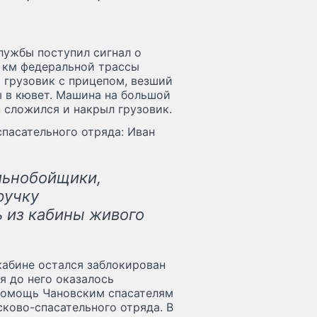
лужбы поступил сигнал о
 км федеральной трассы
а грузовик с прицепом, везший
ы в кювет. Машина на большой
п сложился и накрыл грузовик.
спасательного отряда: Иван
льнобойщики,
ручку
 из кабины живого
кабине остался заблокирован
я до него оказалось
 помощь Чановским спасателям
ково-спасательного отряда. В