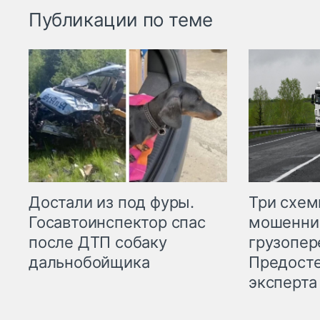
Публикации по теме
Три схе
Достали из под фуры.
мошенни
Госавтоинспектор спас
грузопер
после ДТП собаку
Предост
дальнобойщика
эксперта