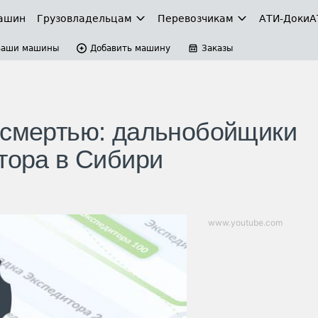
ашин
Грузовладельцам
Перевозчикам
АТИ-Доки
А
Ваши машины
Добавить машину
Заказы
 смертью: дальнобойщики
тора в Сибири
www.youtube.com