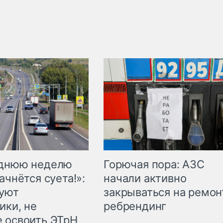
Горючая пора: АЗС
еднюю неделю
начали активно
ачнётся суета!»:
закрываться на ремон
куют
ребрендинг
ики, не
 освоить ЭТрН