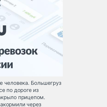
ие человека. Большегруз
се по дороге из
акрыло прицепом.
накормили через