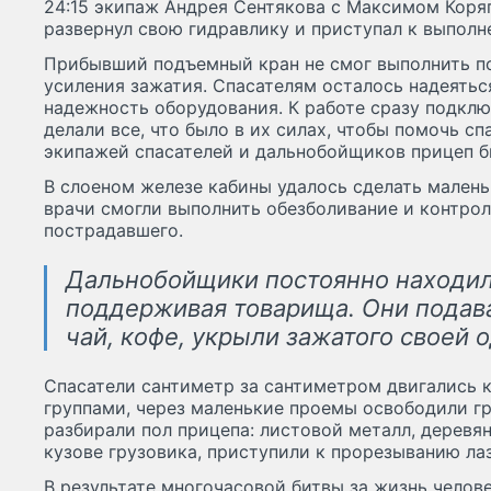
24:15 экипаж Андрея Сентякова с Максимом Кор
развернул свою гидравлику и приступал к выполн
Прибывший подъемный кран не смог выполнить по
усиления зажатия. Спасателям осталось надеятьс
надежность оборудования. К работе сразу подкл
делали все, что было в их силах, чтобы помочь с
экипажей спасателей и дальнобойщиков прицеп б
В слоеном железе кабины удалось сделать малень
врачи смогли выполнить обезболивание и контро
пострадавшего.
Дальнобойщики постоянно находил
поддерживая товарища. Они подава
чай, кофе, укрыли зажатого своей 
Спасатели сантиметр за сантиметром двигались к
группами, через маленькие проемы освободили гру
разбирали пол прицепа: листовой металл, деревя
кузове грузовика, приступили к прорезыванию лаз
В результате многочасовой битвы за жизнь челов