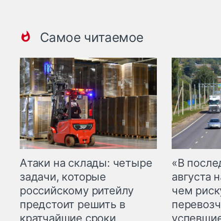
Самое читаемое
Атаки на склады: четыре
«В посл
задачи, которые
августа н
российскому ритейлу
чем рис
предстоит решить в
перевозч
кратчайшие сроки
успевшие