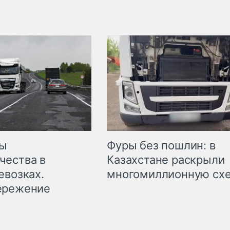
мы
Фуры без пошлин: в
чества в
Казахстане раскрыли
евозках.
многомиллионную сх
ережение