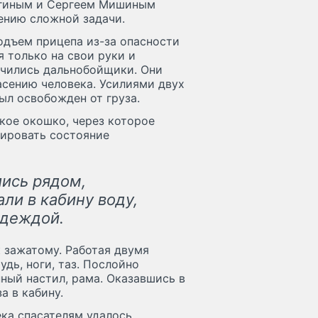
ягиным и Сергеем Мишиным
ению сложной задачи.
дъем прицепа из-за опасности
я только на свои руки и
ючились дальнобойщики. Они
пасению человека. Усилиями двух
ыл освобожден от груза.
кое окошко, через которое
лировать состояние
ись рядом,
ли в кабину воду,
одеждой.
 зажатому. Работая двумя
дь, ноги, таз. Послойно
нный настил, рама. Оказавшись в
а в кабину.
ека спасателям удалось