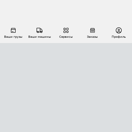
Ваши грузы
Ваши машины
Сервисы
Заказы
Профиль
АВТОМАТИЗАЦИЯ ПЕРЕВОЗОК
Площадки
Заказы
Торги
Тендеры
АТИ-Доки
GPS-мониторинг
АТИ Мессенджер
Цепочки грузов
API ATI.SU
ПОЛЕЗНОЕ
Расчет расстояний
БЕЗОПАСНОСТЬ
Академия ATI.SU
ATI.SU о безопасности
Звезды ATI.SU на вашем сайте