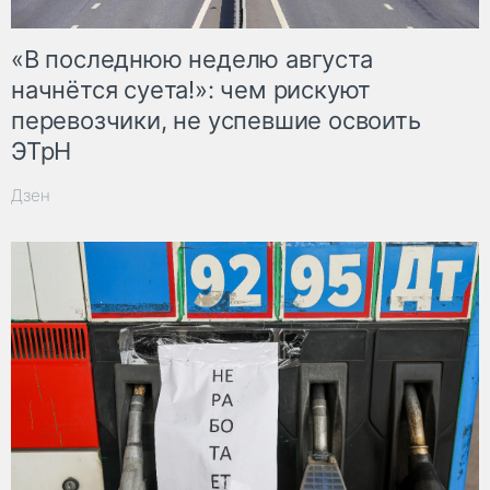
«В последнюю неделю августа
начнётся суета!»: чем рискуют
перевозчики, не успевшие освоить
ЭТрН
Дзен