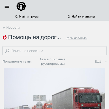
Найти грузы
Найти машины
← Новости
помощь на дорогах
дальнобойщики
свердловская область
дтп
Автомобильные
Популярные темы:
Ещё
грузоперевозки
Региональная
логистика
ЭДО, ИТ в
логистике
Дороги,
инфраструктура