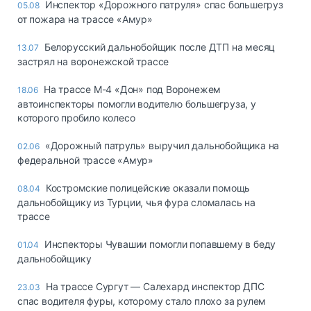
Инспектор «Дорожного патруля» спас большегруз
05.08
от пожара на трассе «Амур»
Белорусский дальнобойщик после ДТП на месяц
13.07
застрял на воронежской трассе
На трассе М-4 «Дон» под Воронежем
18.06
автоинспекторы помогли водителю большегруза, у
которого пробило колесо
«Дорожный патруль» выручил дальнобойщика на
02.06
федеральной трассе «Амур»
Костромские полицейские оказали помощь
08.04
дальнобойщику из Турции, чья фура сломалась на
трассе
Инспекторы Чувашии помогли попавшему в беду
01.04
дальнобойщику
На трассе Сургут — Салехард инспектор ДПС
23.03
спас водителя фуры, которому стало плохо за рулем