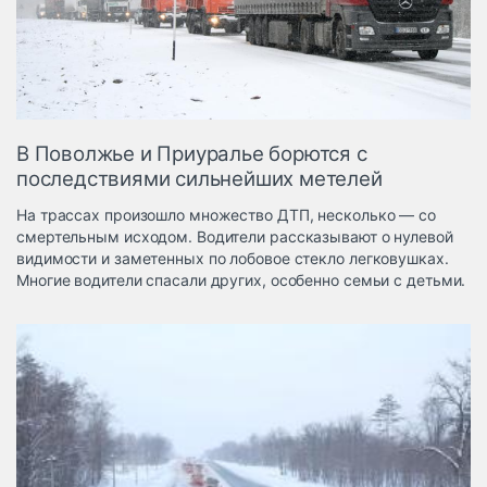
Логистика, грузы
Негабаритные и
опасные грузы
Безопасность и
страхование
В Поволжье и Приуралье борются с
Таможня и ВЭД
последствиями сильнейших метелей
Склады и
На трассах произошло множество ДТП, несколько — со
грузовые
смертельным исходом. Водители рассказывают о нулевой
терминалы
видимости и заметенных по лобовое стекло легковушках.
Коммерческий
Многие водители спасали других, особенно семьи с детьми.
транспорт
Спецтехника
Автосервис,
запчасти, шины
Топливо, масла и
Дзен
автохимия